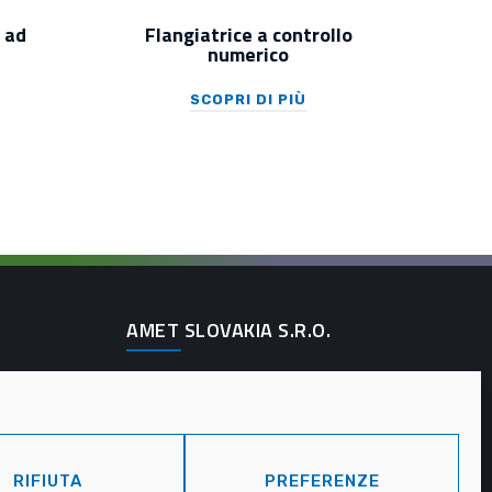
l ad
Flangiatrice a controllo
numerico
SCOPRI DI PIÙ
AMET SLOVAKIA S.R.O.
oad
Pribinova 791
A
040 01 Košice - Slovacchia
+421-55.6223128
RIFIUTA
PREFERENZE
contact@amet.it