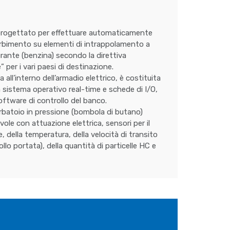
progettato per effettuare automaticamente
orbimento su elementi di intrappolamento a
urante (benzina) secondo la direttiva
 per i vari paesi di destinazione.
ta all’interno dell’armadio elettrico, è costituita
sistema operativo real-time e schede di I/O,
software di controllo del banco.
erbatoio in pressione (bombola di butano)
vole con attuazione elettrica, sensori per il
 della temperatura, della velocità di transito
ollo portata), della quantità di particelle HC e