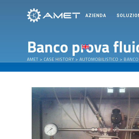
Skip
to
AZIENDA
SOLUZIO
content
Banco prova flu
AMET
>
CASE HISTORY
>
AUTOMOBILISTICO
>
BANCO