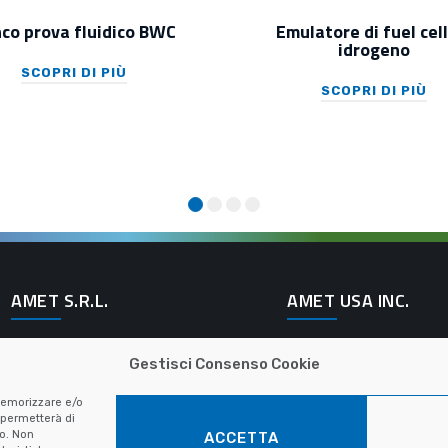
co prova fluidico BWC
Emulatore di fuel cel
idrogeno
SCOPRI DI PIÙ
SCOPRI DI PIÙ
AMET S.R.L.
AMET USA INC.
Via Livorno, 60
200 E Big Beaver R
Gestisci Consenso Cookie
10144 Torino - Italy
48083 Troy MI - US
 memorizzare e/o
+39-011.9007.820
+1-248.2249075
 permetterà di
to. Non
ACCETTA
contact@amet.it
contact@amet.it