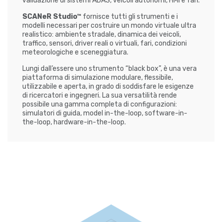
validazione di sistemi ADAS, veicoli autonomi, HMI e fari.
SCANeR Studio™
fornisce tutti gli strumenti e i
modelli necessari per costruire un mondo virtuale ultra
realistico: ambiente stradale, dinamica dei veicoli,
traffico, sensori, driver reali o virtuali, fari, condizioni
meteorologiche e sceneggiatura.
Lungi dall’essere uno strumento “black box”, è una vera
piattaforma di simulazione modulare, flessibile,
utilizzabile e aperta, in grado di soddisfare le esigenze
di ricercatori e ingegneri. La sua versatilità rende
possibile una gamma completa di configurazioni:
simulatori di guida, model in-the-loop, software-in-
the-loop, hardware-in-the-loop.
SCANeR™ compute