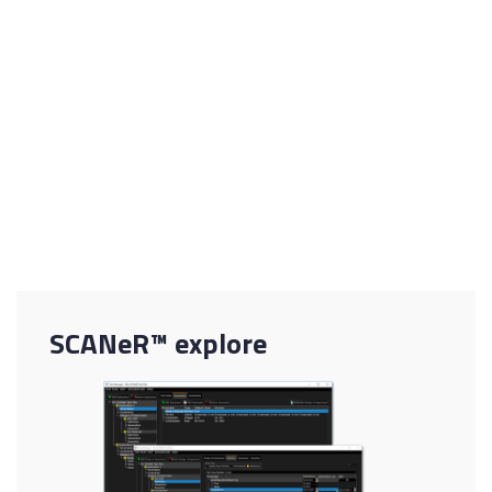
Supporto per Docker
Supporto headless Linux: funziona senza server
X, con supporto GPU per sensori, fotocamera e
visual (tramite EGL)
Modello di licenza specifico
On-Prem o Cloud (predisposto per Microsoft
Azure)
SCANeR™ explore