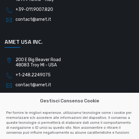
+39-011.9007.820
contact@amet.it
AMET USA INC.
200 E Big Beaver Road
48083 Troy MI - USA
+1-248.2249075
contact@amet.it
Gestisci Consenso Cookie
AMET SLOVAKIA S.R.O.
Per fornire le migliori esperienze, utilizziamo tecnologie come i cookie per
memorizzare e/o accedere alle informazioni del dispositivo. Il consenso a
queste tecnologie ci permetterà di elaborare dati come il comportamento
Pribinova 791
di navigazione o ID unici su questo sito. Non acconsentire o ritirare il
040 01 Košice - Slovacchia
consenso può influire negativamente su alcune caratteristiche e funzioni.