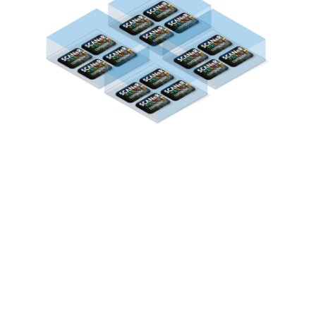
SCANeR™ compute
è un “risolutore” versione di
SCANeR™, facile da implementare e da utilizzare in
modalità batch, dedicato alla simulazione di massa.
Le principali funzionalità di calcolo di SCANeR™
sono:
Nessuna GUI / Edizione
Istanze multiple sullo stesso nodo
Windows (Pro / Server)
Linux (Ubuntu LTS / CentOS 7)