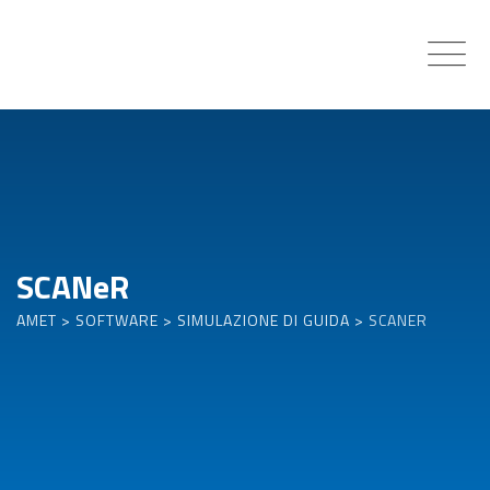
Skip
to
content
SCANeR
AMET
>
SOFTWARE
>
SIMULAZIONE DI GUIDA
>
SCANER