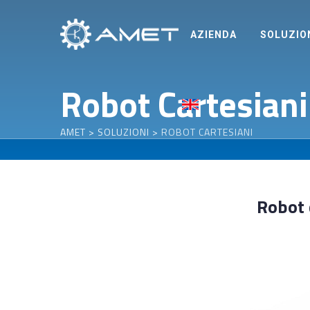
Skip
to
AZIENDA
SOLUZIO
content
Robot Cartesiani
AMET
>
SOLUZIONI
>
ROBOT CARTESIANI
Robot 