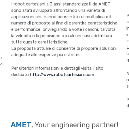
I robot cartesiani a 3 assi standardizzati da AMET
sono stati sviluppati affrontando una varietà di
P
applicazioni che hanno consentito di moltiplicare il
a
numero di proposte al fine di garantire caratteristiche
i
e performance, privilegiando a volte i carichi, talvolta
i
la velocità o la precisione o in alcuni casi addirittura
e
tutte queste caratteristiche.
L
La proposta attuale ci consente di proporre soluzioni
c
adeguate alle esigenze più estreme.
i
q
vi
Per ulteriori informazioni e dettagli visita il sito
N
dedicato
http://www.robotcartesiani.com
n
s
P
d
AMET
, Your engineering partner!