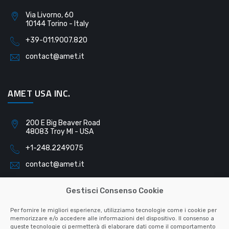
Via Livorno, 60
10144 Torino - Italy
+39-011.9007.820
contact@amet.it
AMET USA INC.
200 E Big Beaver Road
48083 Troy MI - USA
+1-248.2249075
contact@amet.it
Gestisci Consenso Cookie
AMET SLOVAKIA S.R.O.
Per fornire le migliori esperienze, utilizziamo tecnologie come i cookie per
memorizzare e/o accedere alle informazioni del dispositivo. Il consenso a
queste tecnologie ci permetterà di elaborare dati come il comportamento