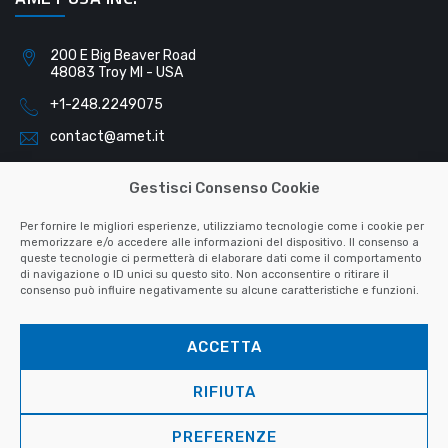
200 E Big Beaver Road
48083 Troy MI - USA
+1-248.2249075
contact@amet.it
Gestisci Consenso Cookie
AMET SLOVAKIA S.R.O.
Per fornire le migliori esperienze, utilizziamo tecnologie come i cookie per
memorizzare e/o accedere alle informazioni del dispositivo. Il consenso a
queste tecnologie ci permetterà di elaborare dati come il comportamento
Pribinova 791
di navigazione o ID unici su questo sito. Non acconsentire o ritirare il
040 01 Košice - Slovacchia
consenso può influire negativamente su alcune caratteristiche e funzioni.
+421-55.6223128
ACCETTA
contact@amet.it
RIFIUTA
Copyright © 2025 AMET S.R.L. - P.IVA 07707700014 - All rights
PREFERENZE
reserved -
Privacy Policy
-
Cookie Policy
-
Security Policy
-
Quality