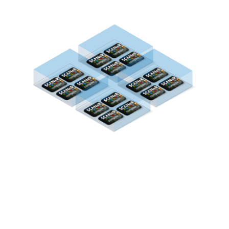
SCANeR™ compute
SCANeR™ compute
è un “risolutore” versione di
SCANeR™, facile da implementare e da utilizzare in
modalità batch, dedicato alla simulazione di massa.
Le principali funzionalità di calcolo di SCANeR™
sono:
Nessuna GUI / Edizione