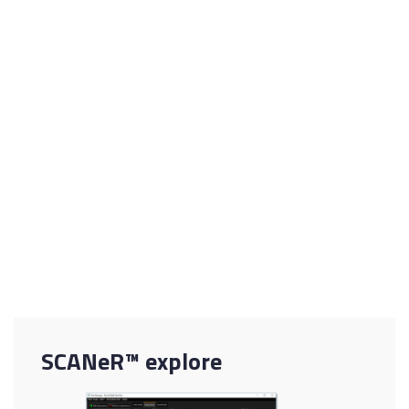
Istanze multiple sullo stesso nodo
Windows (Pro / Server)
Linux (Ubuntu LTS / CentOS 7)
Supporto per Docker
Supporto headless Linux: funziona senza server
X, con supporto GPU per sensori, fotocamera e
visual (tramite EGL)
Modello di licenza specifico
On-Prem o Cloud (predisposto per Microsoft
Azure)
SCANeR™ explore