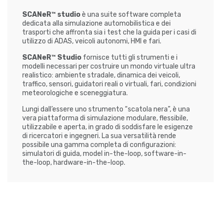
SCANeR™ studio
è una suite software completa
dedicata alla simulazione automobilistica e dei
trasporti che affronta sia i test che la guida per i casi di
utilizzo di ADAS, veicoli autonomi, HMI e fari.
SCANeR™ Studio
fornisce tutti gli strumenti e i
modelli necessari per costruire un mondo virtuale ultra
realistico: ambiente stradale, dinamica dei veicoli,
traffico, sensori, guidatori reali o virtuali, fari, condizioni
meteorologiche e sceneggiatura.
Lungi dall’essere uno strumento “scatola nera”, è una
vera piattaforma di simulazione modulare, flessibile,
utilizzabile e aperta, in grado di soddisfare le esigenze
di ricercatori e ingegneri. La sua versatilità rende
possibile una gamma completa di configurazioni:
simulatori di guida, model in-the-loop, software-in-
the-loop, hardware-in-the-loop.