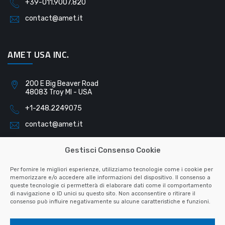
+39-011.9007.820
contact@amet.it
AMET USA INC.
200 E Big Beaver Road
48083 Troy MI - USA
+1-248.2249075
contact@amet.it
Gestisci Consenso Cookie
AMET SLOVAKIA S.R.O.
Per fornire le migliori esperienze, utilizziamo tecnologie come i cookie per
memorizzare e/o accedere alle informazioni del dispositivo. Il consenso a
queste tecnologie ci permetterà di elaborare dati come il comportamento
Pribinova 791
di navigazione o ID unici su questo sito. Non acconsentire o ritirare il
040 01 Košice - Slovacchia
consenso può influire negativamente su alcune caratteristiche e funzioni.
+421-55.6223128