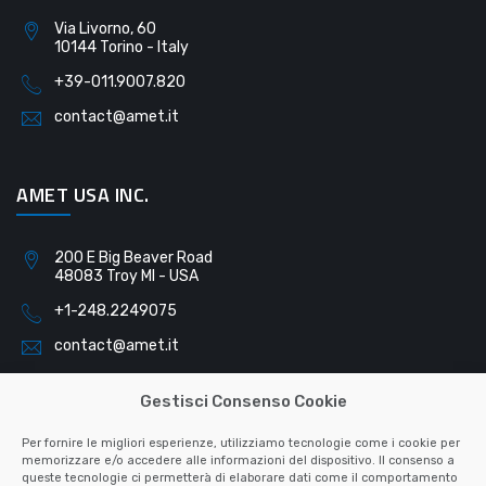
Via Livorno, 60
10144 Torino - Italy
+39-011.9007.820
contact@amet.it
AMET USA INC.
200 E Big Beaver Road
48083 Troy MI - USA
+1-248.2249075
contact@amet.it
Gestisci Consenso Cookie
AMET SLOVAKIA S.R.O.
Per fornire le migliori esperienze, utilizziamo tecnologie come i cookie per
memorizzare e/o accedere alle informazioni del dispositivo. Il consenso a
queste tecnologie ci permetterà di elaborare dati come il comportamento